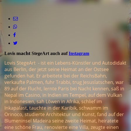
Mit Kirche auf dem Darß
macht
Lovis
StegeArt auch auf
Instagram
Lovis StegeArt - ist ein Lebens-Künstler und Autodidakt
aus Berlin, der jetzt seine Heimat an der Ostsee
gefunden hat. Er arbeitete bei der ReichsBahn,
verkaufte Palmen, fuhr Trabbi, trug Jesuslatschen, war
89 auf der Flucht, lernte Paris bei Nacht kennen, saß in
Nepal im Casino, in Indien im Tempel, auf dem Vulkan
in Indonesien, sah Löwen in Afrika, schlief im
Inkapalast, tauchte in der Karibik, schwamm im
Orinoco, studierte Architektur und Kunst, fand auf der
Blumeninsel Madeira seine zweite Heimat, heiratete
eine schöne Frau, renovierte eine Villa, zeugte einen