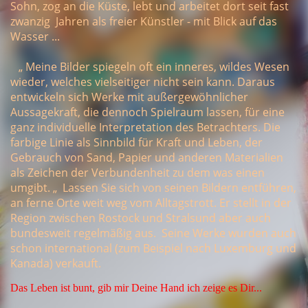
Sohn, zog an die Küste, lebt und arbeitet dort seit fast
zwanzig Jahren als freier Künstler - mit Blick auf das
Wasser ...
„ Meine
Bilder spiegeln oft ein inneres, wildes Wesen
wieder, welches vielseitiger nicht sein kann. Daraus
entwickeln sich Werke mit außergewöhnlicher
Aussagekraft, die dennoch Spielraum lassen, für eine
ganz individuelle Interpretation des Betrachters. Die
farbige Linie als Sinnbild für Kraft und Leben, der
Gebrauch von Sand, Papier und anderen Materialien
als Zeichen der Verbundenheit zu dem was einen
umgibt. „ Lassen Sie sich von seinen Bildern entführen,
an ferne Orte weit weg vom Alltagstrott. Er stellt in der
Region zwischen Rostock und Stralsund aber auch
bundesweit regelmäßig aus. Seine Werke wurden auch
schon international (zum Beispiel nach Luxemburg und
Kanada) verkauft.
Das Leben ist bunt, gib mir Deine Hand ich zeige es Dir...