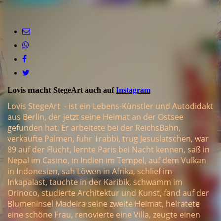
Mit Kirche auf dem Darß
macht
Lovis
StegeArt auch auf
Instagram
Lovis StegeArt - ist ein Lebens-Künstler und Autodidakt
aus Berlin, der jetzt seine Heimat an der Ostsee
gefunden hat. Er arbeitete bei der ReichsBahn,
verkaufte Palmen, fuhr Trabbi, trug Jesuslatschen, war
89 auf der Flucht, lernte Paris bei Nacht kennen, saß in
Nepal im Casino, in Indien im Tempel, auf dem Vulkan
in Indonesien, sah Löwen in Afrika, schlief im
Inkapalast, tauchte in der Karibik, schwamm im
Orinoco, studierte Architektur und Kunst, fand auf der
Blumeninsel Madeira seine zweite Heimat, heiratete
eine schöne Frau, renovierte eine Villa, zeugte einen