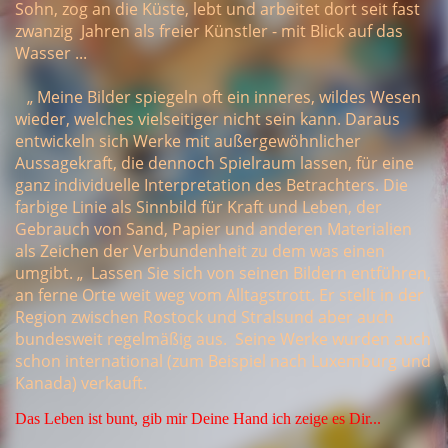
Sohn, zog an die Küste, lebt und arbeitet dort seit fast
zwanzig Jahren als freier Künstler - mit Blick auf das
Wasser ...
„ Meine
Bilder spiegeln oft ein inneres, wildes Wesen
wieder, welches vielseitiger nicht sein kann. Daraus
entwickeln sich Werke mit außergewöhnlicher
Aussagekraft, die dennoch Spielraum lassen, für eine
ganz individuelle Interpretation des Betrachters. Die
farbige Linie als Sinnbild für Kraft und Leben, der
Gebrauch von Sand, Papier und anderen Materialien
als Zeichen der Verbundenheit zu dem was einen
umgibt. „ Lassen Sie sich von seinen Bildern entführen,
an ferne Orte weit weg vom Alltagstrott. Er stellt in der
Region zwischen Rostock und Stralsund aber auch
bundesweit regelmäßig aus. Seine Werke wurden auch
schon international (zum Beispiel nach Luxemburg und
Kanada) verkauft.
Das Leben ist bunt, gib mir Deine Hand ich zeige es Dir...